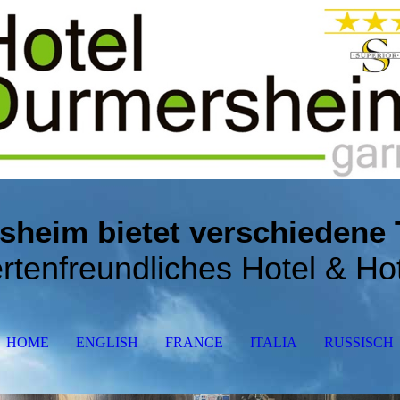
sheim bietet verschiedene
rtenfreundlic
hes Hotel & Ho
HOME
ENGLISH
FRANCE
ITALIA
RUSSISCH