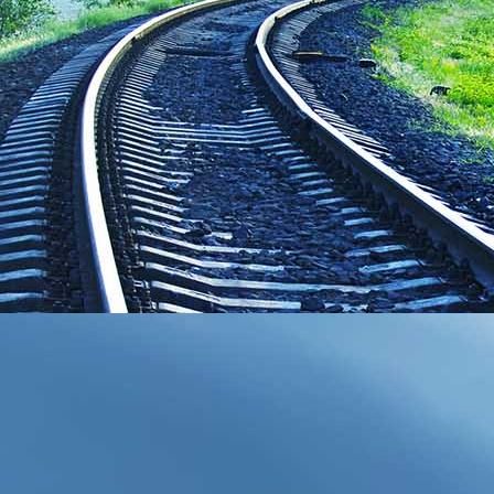
IMG_20210208_111814