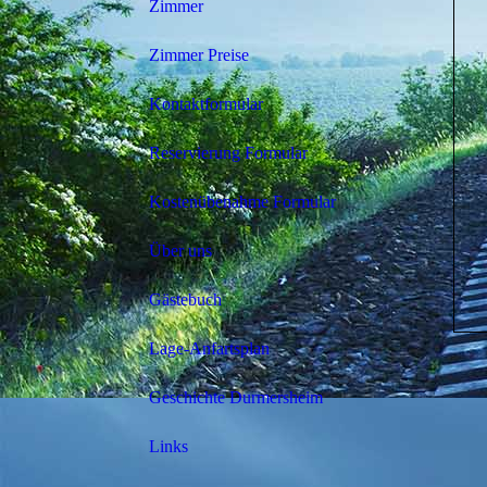
Zimmer
Zimmer Preise
Kontaktformular
Reservierung Formular
Kostenübenahme Formular
Über uns
Gästebuch
Lage-Anfartsplan
Geschichte Durmersheim
Links