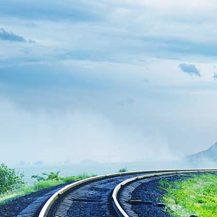
IMG_20210208_111816