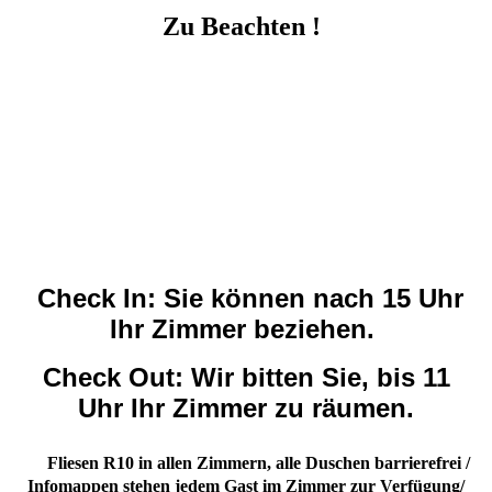
Zu Beachten !
Check In und Check Out
bitte nach kurzer Absprache, da die
Rezeption nicht durchgehend besetzt ist !
Gerne treffen wir auch eine individuelle Vereinbarung
bei der Buchung.
Check In:
Sie können nach 15 Uhr
Ihr Zimmer beziehen.
Check Out:
Wir bitten Sie, bis 11
Uhr Ihr Zimmer zu räumen.
Fliesen R10 in allen Zimmern, alle Duschen barrierefrei /
Infomappen stehen jedem Gast im Zimmer zur Verfügung/