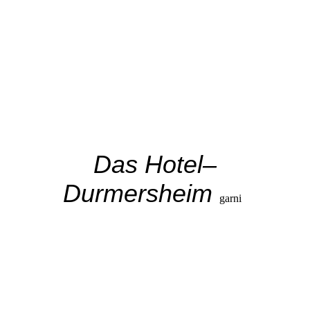
Stil und Atmosphäre des Hotels
Das Hotel–
Durmersheim
garni
ist ein modernes, kleines, Business-Hotel und empfängt seine
Gäste in individuell gestalteten Zimmern, die auch für
Allergiker geeignet und barrierefrei ausgelegt sind. 22
kostenfreie Parkplätze direkt am Hotel, ein reichhaltiges
Frühstücksbuffet, hohe Ansprüche an Komfort sowie auch
kostenfreier WLAN-Zugang machen Ihren Aufenthalt zu
einem besonderen Erlebnis.